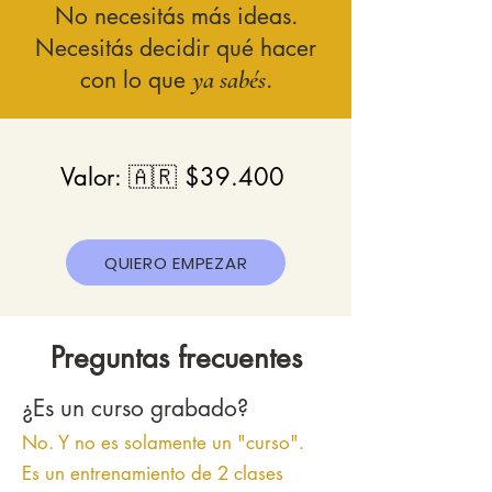
No necesitás más ideas.
Necesitás decidir qué hacer
con lo que
ya sabés
.
Valor: 🇦🇷 $39.400
QUIERO EMPEZAR
Preguntas frecuentes
¿Es un curso grabado?
No. Y no es solamente un "curso".
Es un entrenamiento de 2 clases