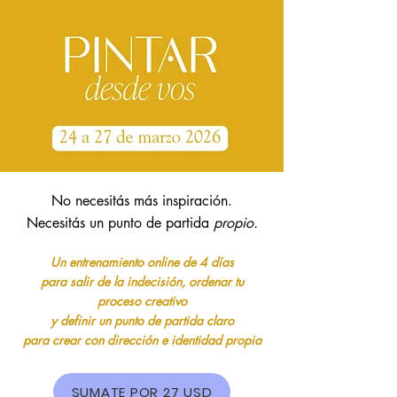
No necesitás más inspiración.
Necesitás un punto de partida
propio.
Un entrenamiento online de 4 días
para salir de la indecisión, ordenar tu
proceso creativo
y definir un punto de partida claro
para crear con dirección e identidad propia
SUMATE POR 27 USD